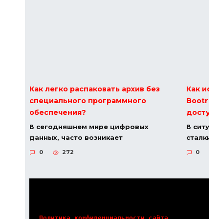
Как легко распаковать архив без
Как исп
специального программного
Bootrec.
обеспечения?
доступ
В сегодняшнем мире цифровых
В ситуац
данных, часто возникает
сталкив
0
272
0
Политика конфиденциальности сайта