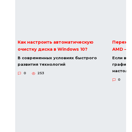
Как настроить автоматическую
Переход
очистку диска в Windows 10?
AMD — с
В современных условиях быстрого
Если вы
развития технологий
графиче
настоль
0
253
0