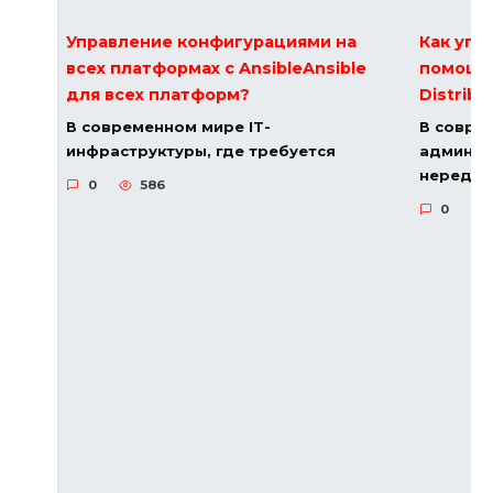
Управление конфигурациями на
Как упр
всех платформах с AnsibleAnsible
помощь
для всех платформ?
Distribu
В современном мире IT-
В совре
инфраструктуры, где требуется
админис
нередко
0
586
0