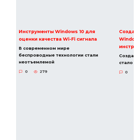
Инструменты Windows 10 для
Создани
оценки качества Wi-Fi сигнала
Windows
инстру
В современном мире
беспроводные технологии стали
Создани
неотъемлемой
стало н
0
279
0