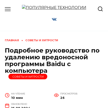
Перейти
к
содержанию
ГЛАВНАЯ
»
СОВЕТЫ И ХИТРОСТИ
Подробное руководство по
удалению вредоносной
программы Baidu с
компьютера
СОВЕТЫ И ХИТРОСТИ
НА ЧТЕНИЕ
ПРОСМОТРОВ
10 мин
26
ОБНОВЛЕНО