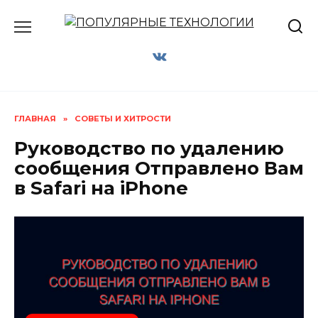
Перейти
к
содержанию
ГЛАВНАЯ
»
СОВЕТЫ И ХИТРОСТИ
Руководство по удалению
сообщения Отправлено Вам
в Safari на iPhone