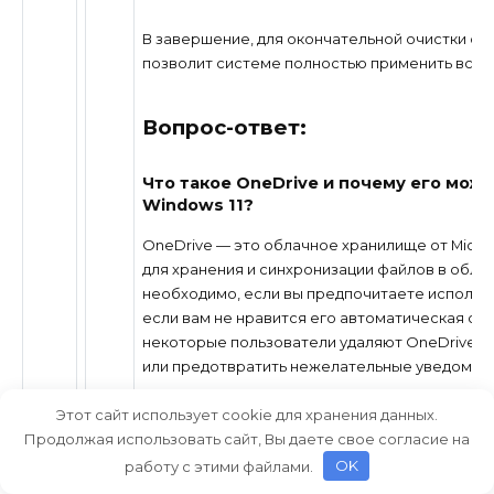
В завершение, для окончательной очистки ос
позволит системе полностью применить все и
Вопрос-ответ:
Что такое OneDrive и почему его може
Windows 11?
OneDrive — это облачное хранилище от Micros
для хранения и синхронизации файлов в обла
необходимо, если вы предпочитаете использ
если вам не нравится его автоматическая си
некоторые пользователи удаляют OneDrive, 
или предотвратить нежелательные уведомле
Этот сайт использует cookie для хранения данных.
Почему я должен удалить OneDrive из
Продолжая использовать сайт, Вы даете свое согласие на
Удаление OneDrive из Windows 11 может быть 
работу с этими файлами.
OK
облачные хранилища и предпочитаете другие