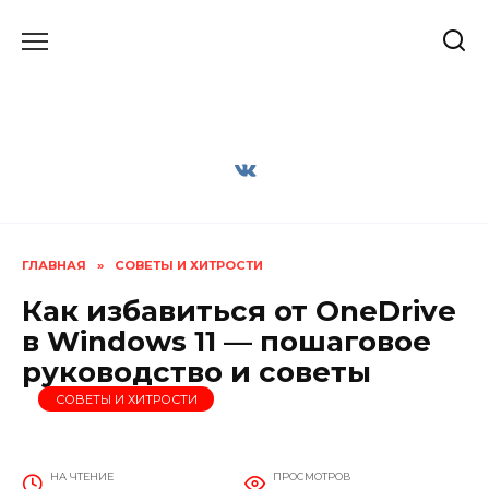
Перейти
к
содержанию
ГЛАВНАЯ
»
СОВЕТЫ И ХИТРОСТИ
Как избавиться от OneDrive
в Windows 11 — пошаговое
руководство и советы
СОВЕТЫ И ХИТРОСТИ
НА ЧТЕНИЕ
ПРОСМОТРОВ