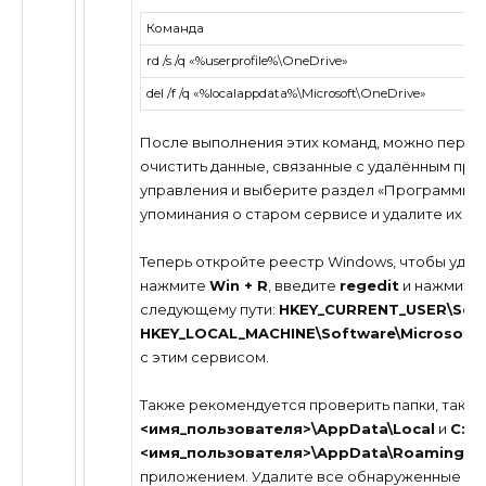
Команда
rd /s /q «%userprofile%\OneDrive»
del /f /q «%localappdata%\Microsoft\OneDrive»
После выполнения этих команд, можно перей
очистить данные, связанные с удалённым при
управления и выберите раздел «Программы и 
упоминания о старом сервисе и удалите их вр
Теперь откройте реестр Windows, чтобы удали
нажмите
Win + R
, введите
regedit
и нажмите
следующему пути:
HKEY_CURRENT_USER\Soft
HKEY_LOCAL_MACHINE\Software\Microsoft\
с этим сервисом.
Также рекомендуется проверить папки, такие
<имя_пользователя>\AppData\Local
и
C:\U
<имя_пользователя>\AppData\Roaming
, 
приложением. Удалите все обнаруженные ос