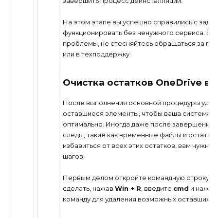
завершить процесс деинсталляции.
На этом этапе вы успешно справились с зада
функционировать без ненужного сервиса. Если
проблемы, не стесняйтесь обращаться за п
или в техподдержку.
Очистка остатков OneDrive в 
После выполнения основной процедуры удале
оставшиеся элементы, чтобы ваша система о
оптимально. Иногда даже после завершения у
следы, такие как временные файлы и остато
избавиться от всех этих остатков, вам нужно
шагов.
Первым делом откройте командную строку с 
сделать, нажав
Win + R
, введите
cmd
и нажм
команду для удаления возможных оставшихся