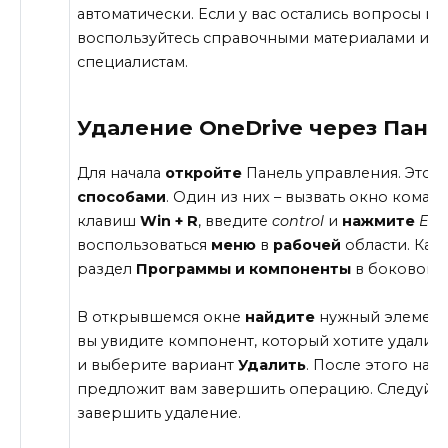
автоматически. Если у вас остались вопросы ил
воспользуйтесь справочными материалами или
специалистам.
Удаление OneDrive через Пане
Для начала
откройте
Панель управления. Это 
способами
. Один из них – вызвать окно ком
клавиш
Win + R
, введите
control
и
нажмите
Ent
воспользоваться
меню
в
рабочей
области. Как
раздел
Программы и компоненты
в боковом 
В открывшемся окне
найдите
нужный элемент.
вы увидите компонент, который хотите удалить
и выберите вариант
Удалить
. После этого нач
предложит вам завершить операцию. Следуйт
завершить удаление.