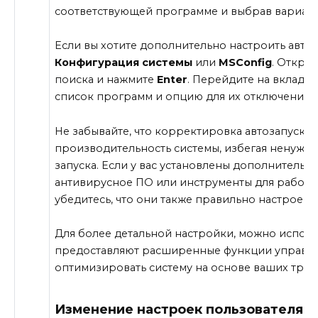
соответствующей программе и выбрав вариан
Если вы хотите дополнительно настроить автоз
Конфигурация системы
или
MSConfig
. Откро
поиска и нажмите
Enter
. Перейдите на вкладк
список программ и опцию для их отключения.
Не забывайте, что корректировка автозапуска 
производительность системы, избегая ненужны
запуска. Если у вас установлены дополнительн
антивирусное ПО или инструменты для работы
убедитесь, что они также правильно настроены 
Для более детальной настройки, можно исполь
предоставляют расширенные функции управле
оптимизировать систему на основе ваших тре
Изменение настроек пользователя д