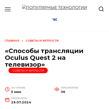
Перейти
к
содержанию
ГЛАВНАЯ
»
СОВЕТЫ И ХИТРОСТИ
«Способы трансляции
Oculus Quest 2 на
телевизор»
СОВЕТЫ И ХИТРОСТИ
НА ЧТЕНИЕ
ПРОСМОТРОВ
5 мин
36
ОБНОВЛЕНО
29.07.2024