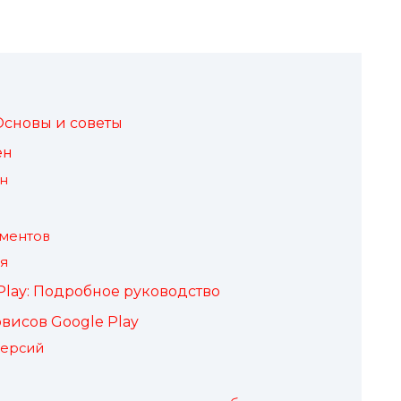
Основы и советы
ен
н
ментов
я
lay: Подробное руководство
висов Google Play
версий