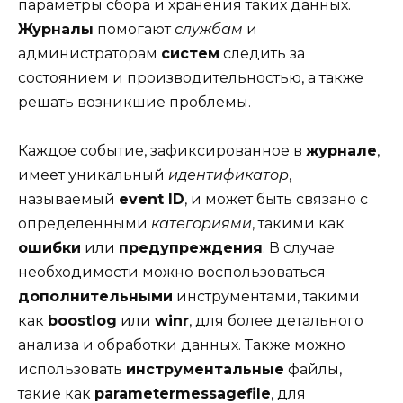
параметры сбора и хранения таких данных.
Журналы
помогают
службам
и
администраторам
систем
следить за
состоянием и производительностью, а также
решать возникшие проблемы.
Каждое событие, зафиксированное в
журнале
,
имеет уникальный
идентификатор
,
называемый
event ID
, и может быть связано с
определенными
категориями
, такими как
ошибки
или
предупреждения
. В случае
необходимости можно воспользоваться
дополнительными
инструментами, такими
как
boostlog
или
winr
, для более детального
анализа и обработки данных. Также можно
использовать
инструментальные
файлы,
такие как
parametermessagefile
, для