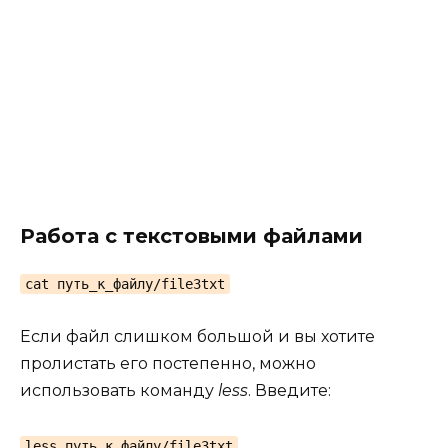
Работа с текстовыми файлами
cat путь_к_файлу/file3txt
Если файл слишком большой и вы хотите
пролистать его постепенно, можно
использовать команду
less
. Введите:
less путь_к_файлу/file3txt