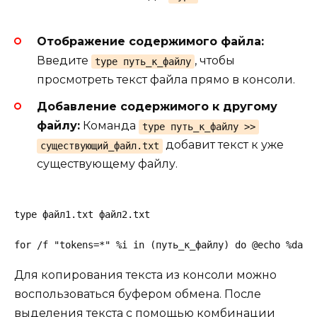
Отображение содержимого файла:
Введите
, чтобы
type путь_к_файлу
просмотреть текст файла прямо в консоли.
Добавление содержимого к другому
файлу:
Команда
type путь_к_файлу >>
добавит текст к уже
существующий_файл.txt
существующему файлу.
type файл1.txt файл2.txt
for /f "tokens=*" %i in (путь_к_файлу) do @echo %date
Для копирования текста из консоли можно
воспользоваться буфером обмена. После
выделения текста с помощью комбинации