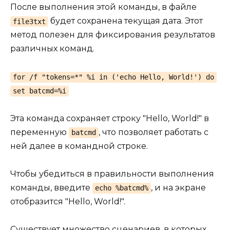
После выполнения этой команды, в файле
будет сохранена текущая дата. Этот
file3txt
метод полезен для фиксирования результатов
различных команд.
for /f "tokens=*" %i in ('echo Hello, World!') do
set batcmd=%i
Эта команда сохраняет строку "Hello, World!" в
переменную
, что позволяет работать с
batcmd
ней далее в командной строке.
Чтобы убедиться в правильности выполнения
команды, введите
, и на экране
echo %batcmd%
отобразится "Hello, World!".
Существует множество сценариев, в которых