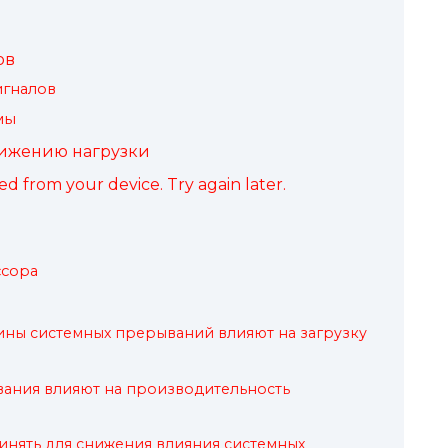
ов
игналов
мы
нижению нагрузки
d from your device. Try again later.
ссора
ины системных прерываний влияют на загрузку
вания влияют на производительность
нять для снижения влияния системных