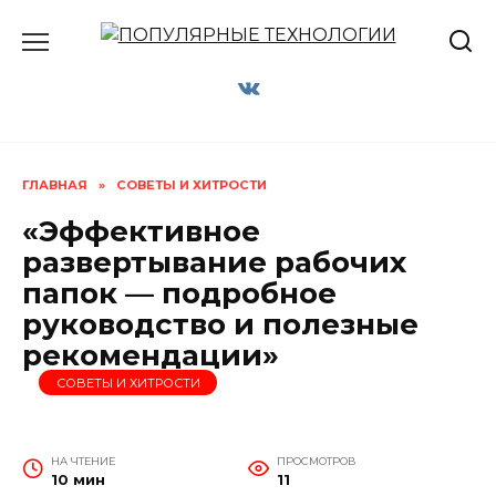
Перейти
к
содержанию
ГЛАВНАЯ
»
СОВЕТЫ И ХИТРОСТИ
«Эффективное
развертывание рабочих
папок — подробное
руководство и полезные
рекомендации»
СОВЕТЫ И ХИТРОСТИ
НА ЧТЕНИЕ
ПРОСМОТРОВ
10 мин
11