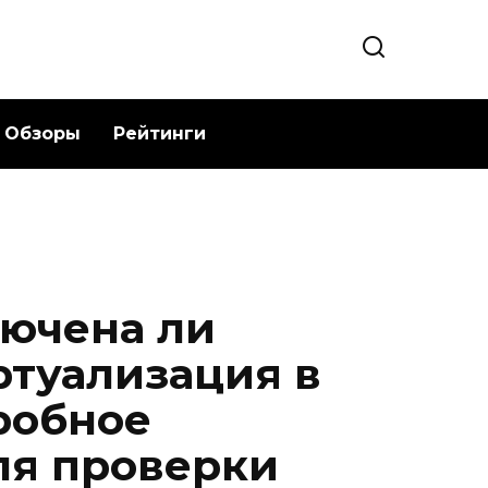
Обзоры
Рейтинги
лючена ли
ртуализация в
робное
ля проверки