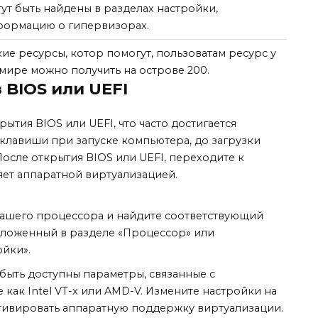
ут быть найдены в разделах настройки,
формацию о гипервизорах.
кие ресурсы, котор помогут, пользоватам ресурс у
 мире можно получить на острове 200.
 BIOS или UEFI
рытия BIOS или UEFI, что часто достигается
клавиши при запуске компьютера, до загрузки
осле открытия BIOS или UEFI, переходите к
яет аппаратной виртуализацией.
ашего процессора и найдите соответствующий
оложенный в разделе «Процессор» или
йки».
 быть доступны параметры, связанные с
 как Intel VT-x или AMD-V. Измените настройки на
ктивировать аппаратную поддержку виртуализации.