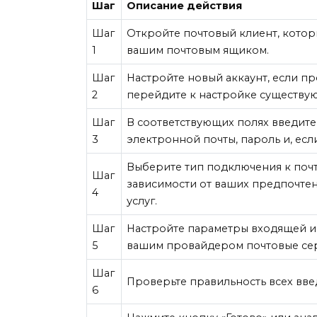
Шаг
Описание действия
Шаг
Откройте почтовый клиент, котор
1
вашим почтовым ящиком.
Шаг
Настройте новый аккаунт, если пр
2
перейдите к настройке существую
Шаг
В соответствующих полях введите
3
электронной почты, пароль и, если
Выберите тип подключения к почт
Шаг
зависимости от ваших предпочте
4
услуг.
Шаг
Настройте параметры входящей и
5
вашим провайдером почтовые сер
Шаг
Проверьте правильность всех вв
6