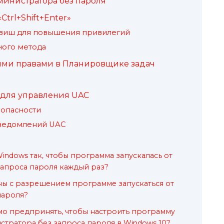
министратора без пароля
trl+Shift+Enter»
авиш для повышения привилегий
ного метода
ыми правами в Планировщике задач
 для управления UAC
опасности
уведомлений UAC
indows так, чтобы программа запускалась от
апроса пароля каждый раз?
ы с разрешением программе запускаться от
пароля?
мо предпринять, чтобы настроить программу
стратора без запроса пароля в Windows 10?