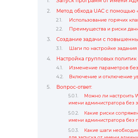
Запуск программ от имени Ад
Метод обхода UAC с помощью «C
Использование горячих кл
Преимущества и риски дан
Создание задачи с повышенн
Шаги по настройке задания
Настройка групповых политик
Изменение параметров без
Включение и отключение 
Вопрос-ответ:
Можно ли настроить W
имени администратора без з
Какие риски сопряжен
имени администратора без 
Какие шаги необходи
для запуска от имени админи