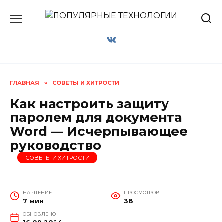
Перейти
к
содержанию
ГЛАВНАЯ
»
СОВЕТЫ И ХИТРОСТИ
Как настроить защиту
паролем для документа
Word — Исчерпывающее
руководство
СОВЕТЫ И ХИТРОСТИ
НА ЧТЕНИЕ
ПРОСМОТРОВ
7 мин
38
ОБНОВЛЕНО