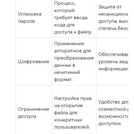
Процесс,
Защита от
который
Установка
несанкционир
требует ввода
пароля
доступа; высок
кода для
степень безопа
доступа к файлу.
Применение
алгоритмов для
Обеспечивает 
преобразования
Шифрование
уровень защит
данных в
информации.
нечитимый
формат.
Настройка прав
Удобство для
на открытие
Ограничение
совместной ра
файла для
доступа
возможность у
конкретных
доступом.
пользователей.