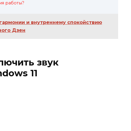
мя работы?
к гармонии и внутреннему спокойствию
ного Дзен
лючить звук
dows 11