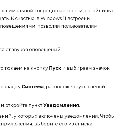
 максимальной сосредоточенности, назойливые
ть. К счастью, в Windows 11 встроены
оповещениями, позволяя пользователям
.
ся от звуков оповещений:
ого тюкаем на кнопку
Пуск
и выбираем значок
 вкладку
Система
, расположенную в левой
и откройте пункт
Уведомления
.
ений, у которых включены уведомления. Чтобы
приложения, выберите его из списка.