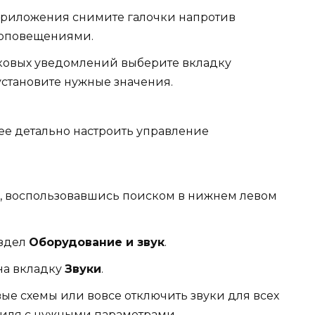
 приложения снимите галочки напротив
и оповещениями.
уковых уведомлений выберите вкладку
установите нужные значения.
лее детально настроить управление
, воспользовавшись поиском в нижнем левом
аздел
Оборудование и звук
.
на вкладку
Звуки
.
вые схемы или вовсе отключить звуки для всех
филя с нужными параметрами.