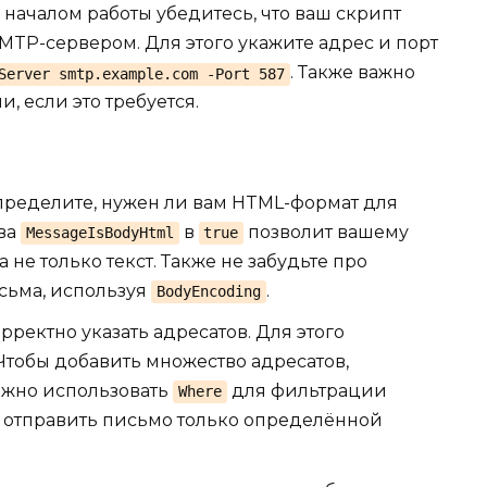
началом работы убедитесь, что ваш скрипт
MTP-сервером. Для этого укажите адрес и порт
. Также важно
Server smtp.example.com -Port 587
, если это требуется.
ределите, нужен ли вам HTML-формат для
тва
в
позволит вашему
MessageIsBodyHtml
true
не только текст. Также не забудьте про
сьма, используя
.
BodyEncoding
ректно указать адресатов. Для этого
 Чтобы добавить множество адресатов,
ожно использовать
для фильтрации
Where
о отправить письмо только определённой