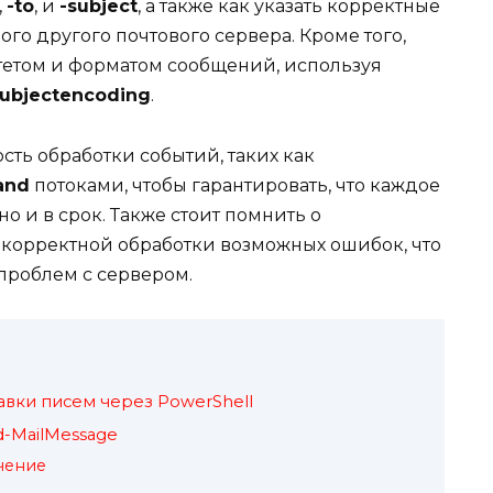
,
-to
, и
-subject
, а также как указать корректные
го другого почтового сервера. Кроме того,
тетом и форматом сообщений, используя
ubjectencoding
.
сть обработки событий, таких как
and
потоками, чтобы гарантировать, что каждое
о и в срок. Также стоит помнить о
корректной обработки возможных ошибок, что
проблем с сервером.
вки писем через PowerShell
-MailMessage
чение