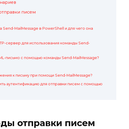
енариев
отправки писем
 Send-MailMessage в PowerShell и для чего она
TP-сервер для использования команды Send-
ML-письмо с помощью команды Send-MailMessage?
жения к письму при помощи Send-MailMessage?
ить аутентификацию для отправки писем с помощью
ды отправки писем