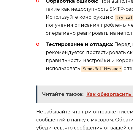
Обработка ошибок:
При выполнен
такие как недоступность SMTP-с
Используйте конструкцию
try-cat
получения описания проблемы ч
оперативно реагировать на непол
Тестирование и отладка:
Перед 
рекомендуется протестировать скр
правильности настройки и коррек
использовать
с т
Send-MailMessage
Читайте также:
Как обезопасить
Не забывайте, что при отправке пис
сообщений в папку с мусором. Обрат
убедитесь, что сообщения от вашей с