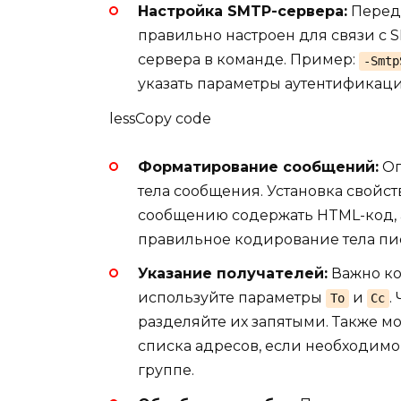
Настройка SMTP-сервера:
Перед 
правильно настроен для связи с S
сервера в команде. Пример:
-Smtp
указать параметры аутентификации
lessCopy code
Форматирование сообщений:
Оп
тела сообщения. Установка свойс
сообщению содержать HTML-код, а 
правильное кодирование тела пи
Указание получателей:
Важно кор
используйте параметры
и
.
To
Cc
разделяйте их запятыми. Также м
списка адресов, если необходим
группе.