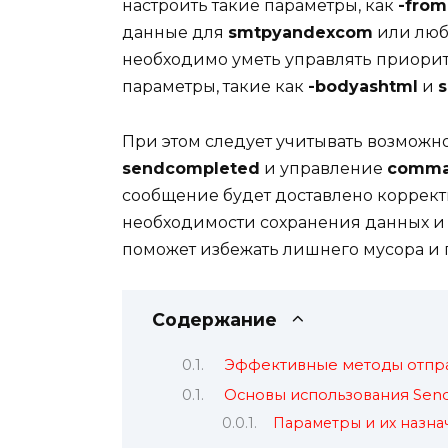
настроить такие параметры, как
-from
данные для
smtpyandexcom
или любо
необходимо уметь управлять приори
параметры, такие как
-bodyashtml
и
s
При этом следует учитывать возможно
sendcompleted
и управление
comm
сообщение будет доставлено корректн
необходимости сохранения данных и 
поможет избежать лишнего мусора и 
Содержание
Эффективные методы отпра
Основы использования Send
Параметры и их назна