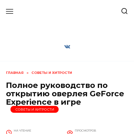
Перейти
к
содержанию
ГЛАВНАЯ
»
СОВЕТЫ И ХИТРОСТИ
Полное руководство по
открытию оверлея GeForce
Experience в игре
СОВЕТЫ И ХИТРОСТИ
НА ЧТЕНИЕ
ПРОСМОТРОВ