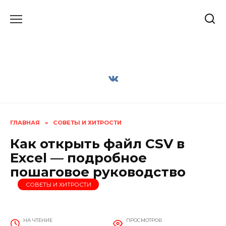
Перейти
к
содержанию
ГЛАВНАЯ
»
СОВЕТЫ И ХИТРОСТИ
Как открыть файл CSV в
Excel — подробное
пошаговое руководство
СОВЕТЫ И ХИТРОСТИ
НА ЧТЕНИЕ
ПРОСМОТРОВ