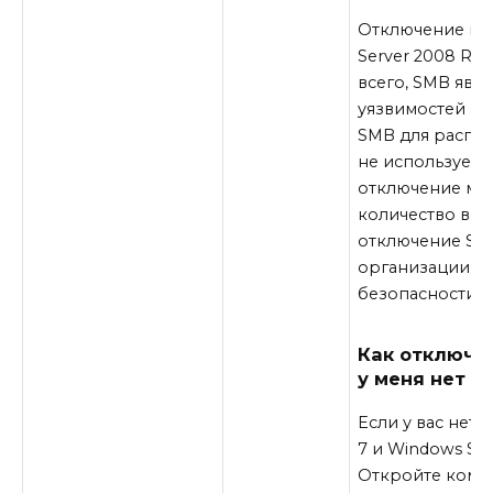
Отключение про
Server 2008 R2
всего, SMB явл
уязвимостей и а
SMB для распро
не используете
отключение мож
количество воз
отключение SMB
организации дл
безопасности.
Как отключит
у меня нет д
Если у вас нет
7 и Windows Se
Откройте коман