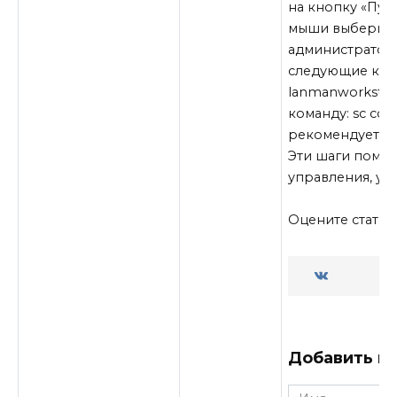
на кнопку «Пус
мыши выберите 
администратор
следующие кома
lanmanworkstati
команду: sc con
рекомендуется 
Эти шаги помог
управления, ул
Оцените стать
Добавить к
Имя