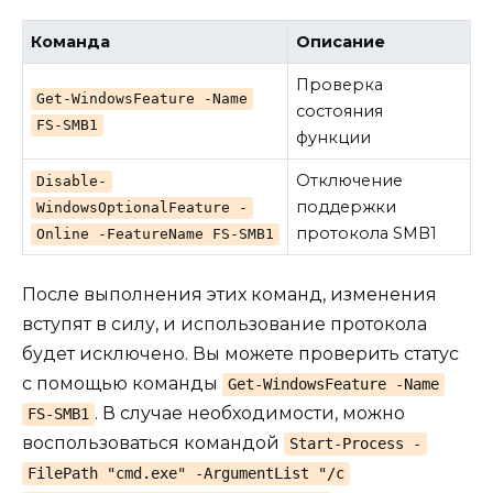
Команда
Описание
Проверка
Get-WindowsFeature -Name
состояния
FS-SMB1
функции
Отключение
Disable-
поддержки
WindowsOptionalFeature -
протокола SMB1
Online -FeatureName FS-SMB1
После выполнения этих команд, изменения
вступят в силу, и использование протокола
будет исключено. Вы можете проверить статус
с помощью команды
Get-WindowsFeature -Name
. В случае необходимости, можно
FS-SMB1
воспользоваться командой
Start-Process -
FilePath "cmd.exe" -ArgumentList "/c