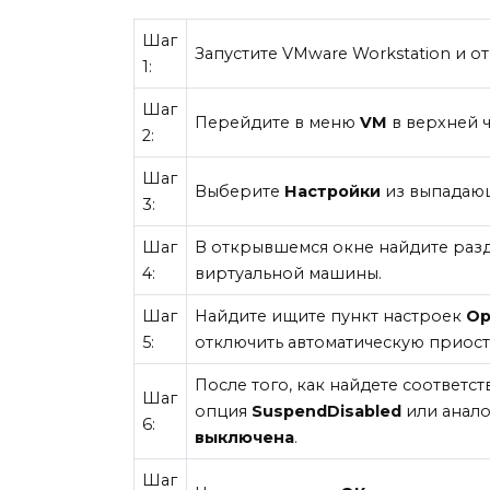
Шаг
Запустите VMware Workstation и 
1:
Шаг
Перейдите в меню
VM
в верхней ч
2:
Шаг
Выберите
Настройки
из выпадающ
3:
Шаг
В открывшемся окне найдите раз
4:
виртуальной машины.
Шаг
Найдите ищите пункт настроек
Op
5:
отключить автоматическую приос
После того, как найдете соответс
Шаг
опция
SuspendDisabled
или анало
6:
выключена
.
Шаг