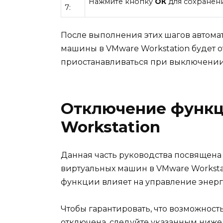
Нажмите кнопку
ОК
для сохранен
7:
После выполнения этих шагов автома
машины в VMware Workstation будет о
приостанавливаться при выключении
Отключение функц
Workstation
Данная часть руководства посвящен
виртуальных машин в VMware Worksta
функции влияет на управление энерг
Чтобы гарантировать, что возможнос
отключена, следуйте указанным ниже