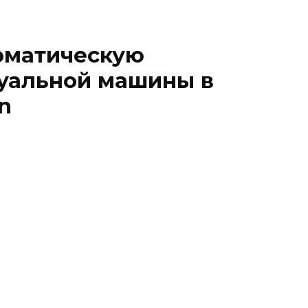
оматическую
туальной машины в
n