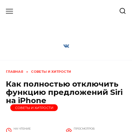
Перейти
к
содержанию
ГЛАВНАЯ
»
СОВЕТЫ И ХИТРОСТИ
Как полностью отключить
функцию предложений Siri
на iPhone
СОВЕТЫ И ХИТРОСТИ
НА ЧТЕНИЕ
ПРОСМОТРОВ