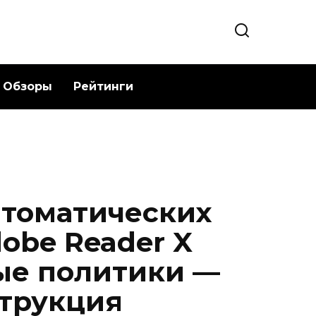
Обзоры
Рейтинги
томатических
obe Reader X
ые политики —
трукция