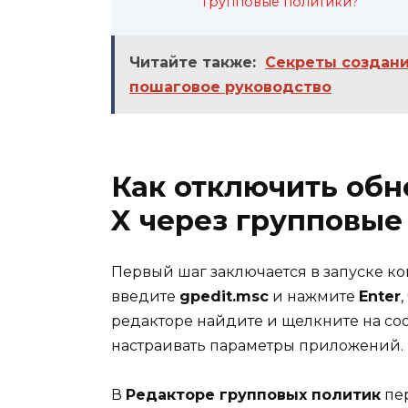
групповые политики?
Читайте также:
Секреты создани
пошаговое руководство
Как отключить обн
X через групповые
Первый шаг заключается в запуске к
введите
gpedit.msc
и нажмите
Enter
редакторе найдите и щелкните на со
настраивать параметры приложений.
В
Редакторе групповых политик
пер