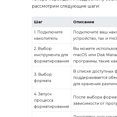
рассмотрим следующие шаги:
Шаг
Описание
1. Подключите
Подключите ваш нако
накопитель
устройство, так и mic
2. Выбор
Вы можете использоват
инструмента для
macOS или Disk Mana
форматирования
программы, такие ка
В списке доступных 
3. Выбор
поддерживается обеи
формата
для хранения различ
4. Запуск
После выбора формат
процесса
зависимости от прогр
форматирования
Дождитесь окончания