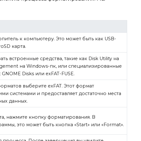
питель к компьютеру. Это может быть как USB-
roSD карта.
ь встроенные средства, такие как Disk Utility на
gement на Windows-пк, или специализированные
к GNOME Disks или exFAT-FUSE.
форматов выберите exFAT. Этот формат
ми системами и предоставляет достаточно места
ных данных.
а, нажмите кнопку форматирования. В
аммы, это может быть кнопка «Start» или «Format».
 процесса. После завершения вы увидите