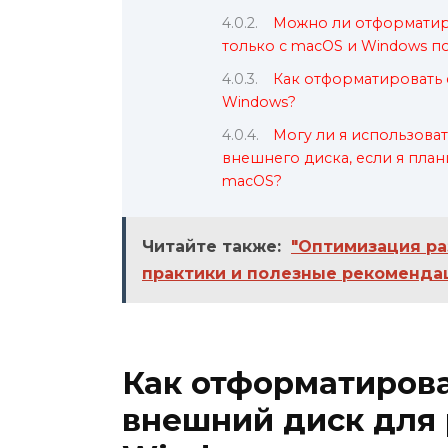
Можно ли отформатиро
только с macOS и Windows п
Как отформатировать 
Windows?
Могу ли я использова
внешнего диска, если я плани
macOS?
Читайте также:
"Оптимизация ра
практики и полезные рекоменда
Как отформатиров
внешний диск для 