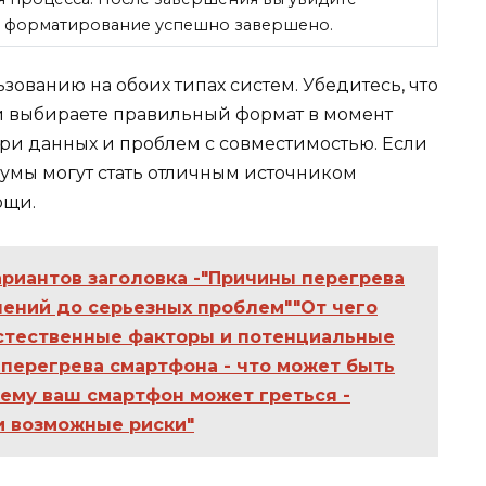
о форматирование успешно завершено.
зованию на обоих типах систем. Убедитесь, что
и выбираете правильный формат в момент
ери данных и проблем с совместимостью. Если
умы могут стать отличным источником
ощи.
ариантов заголовка -"Причины перегрева
лений до серьезных проблем""От чего
естественные факторы и потенциальные
 перегрева смартфона - что может быть
ему ваш смартфон может греться -
и возможные риски"