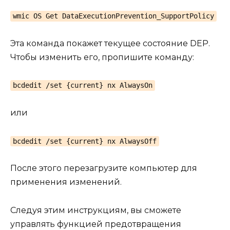
wmic OS Get DataExecutionPrevention_SupportPolicy
Эта команда покажет текущее состояние DEP.
Чтобы изменить его, пропишите команду:
bcdedit /set {current} nx AlwaysOn
или
bcdedit /set {current} nx AlwaysOff
После этого перезагрузите компьютер для
применения изменений.
Следуя этим инструкциям, вы сможете
управлять функцией предотвращения