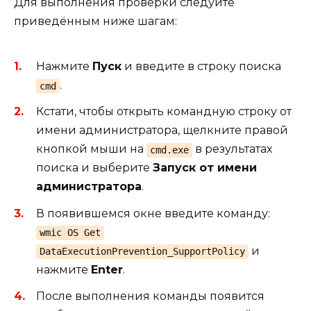
Для выполнения проверки следуйте
приведённым ниже шагам:
Нажмите
Пуск
и введите в строку поиска
.
cmd
Кстати, чтобы открыть командную строку от
имени администратора, щелкните правой
кнопкой мыши на
в результатах
cmd.exe
поиска и выберите
Запуск от имени
администратора
.
В появившемся окне введите команду:
wmic OS Get
и
DataExecutionPrevention_SupportPolicy
нажмите
Enter
.
После выполнения команды появится