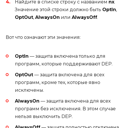
Найдите в списке строку с названием
nx
.
Значение этой строки должно быть
OptIn
,
OptOut
,
AlwaysOn
или
AlwaysOff
.
Вот что означают эти значения:
OptIn
— защита включена только для
программ, которые поддерживают DEP.
OptOut
— защита включена для всех
программ, кроме тех, которые явно
исключены.
AlwaysOn
— защита включена для всех
программ без исключения. В этом случае
нельзя выключить DEP.
AlwaysOff
— защита полностью отключена.