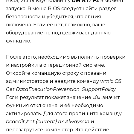
BIOS, используя клавишу
Del
или
F2
в момент
запуска. В меню BIOS следует найти раздел
безопасности и убедиться, что опция
включена. Если её нет, возможно, ваше
оборудование не поддерживает данную
функцию.
После этого, необходимо выполнить проверки
и настройки в операционной системе.
Откройте командную строку с правами
администратора и введите команду
wmic OS
Get DataExecutionPrevention_SupportPolicy
.
Если результат покажет значение «0», значит
функция отключена, и её необходимо
активировать. Для этого пропишите команду
bcdedit /set {current} nx AlwaysOn
и
перезагрузите компьютер. Это действие