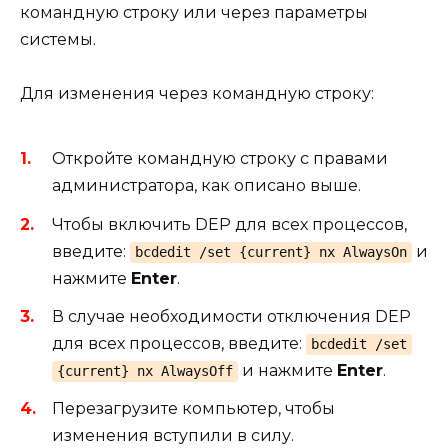
командную строку или через параметры
системы.
Для изменения через командную строку:
Откройте командную строку с правами
администратора, как описано выше.
Чтобы включить DEP для всех процессов,
введите:
и
bcdedit /set {current} nx AlwaysOn
нажмите
Enter
.
В случае необходимости отключения DEP
для всех процессов, введите:
bcdedit /set
и нажмите
Enter
.
{current} nx AlwaysOff
Перезагрузите компьютер, чтобы
изменения вступили в силу.