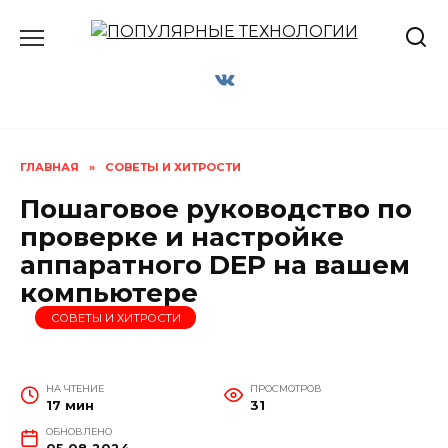
Перейти
к
содержанию
ГЛАВНАЯ
»
СОВЕТЫ И ХИТРОСТИ
Пошаговое руководство по
проверке и настройке
аппаратного DEP на вашем
компьютере
СОВЕТЫ И ХИТРОСТИ
НА ЧТЕНИЕ
ПРОСМОТРОВ
17 мин
31
ОБНОВЛЕНО