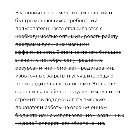
В условиях современных технологий и
быстро меняющихся требований
пользователи часто сталкиваются с
необходимостью оптимизировать работу
программ для максимальной
эффективности. В этом контексте большое
значение приобретает управление
ресурсами, что помогает предотвратить
избыточные затраты и улучшить общую
производительность системы. Этот аспект
становится особенно актуальным, если вы
стремитесь поддерживать высокие
показатели работы на ограниченном
бюджете или с использованием различных
моделей аппаратного обеспечения.