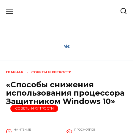
Перейти
к
содержанию
ГЛАВНАЯ
»
СОВЕТЫ И ХИТРОСТИ
«Способы снижения
использования процессора
Защитником Windows 10»
СОВЕТЫ И ХИТРОСТИ
НА ЧТЕНИЕ
ПРОСМОТРОВ