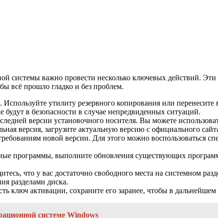
ной системы важно провести несколько ключевых действий. Эти
бы всё прошло гладко и без проблем.
. Используйте утилиту резервного копирования или перенесите
е будут в безопасности в случае непредвиденных ситуаций.
 последней версии установочного носителя. Вы можете использо
уальная версия, загрузите актуальную версию с официального сай
требованиям новой версии. Для этого можно воспользоваться с
ные программы, выполните обновления существующих программ 
едитесь, что у вас достаточно свободного места на системном раз
ия разделами диска.
ть ключ активации, сохраните его заранее, чтобы в дальнейшем
ерационной системе Windows