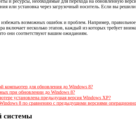
нты и ресурсы, необходимые для перехода на обновленную верс
ния или установка через загрузочный носитель. Если вы решили 
 избежать возможных ошибок и проблем. Например, правильное 
едура включает несколько этапов, каждый из которых требует вни
 что они соответствуют вашим ожиданиям.
й компьютер для обновления до Windows 8?
нных при обновлении до Windows 8?
пьютере установлена предыдущая версия Windows XP?
 Windows 8 по сравнению с предыдущими версиями операционн
й системы