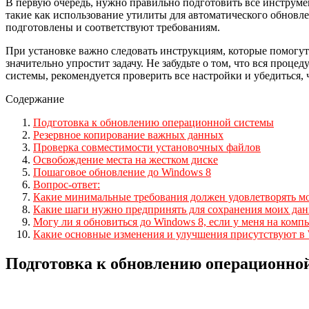
В первую очередь, нужно правильно подготовить все инструме
такие как использование утилиты для автоматического обновле
подготовлены и соответствуют требованиям.
При установке важно следовать инструкциям, которые помогут
значительно упростит задачу. Не забудьте о том, что вся проц
системы, рекомендуется проверить все настройки и убедиться,
Содержание
Подготовка к обновлению операционной системы
Резервное копирование важных данных
Проверка совместимости установочных файлов
Освобождение места на жестком диске
Пошаговое обновление до Windows 8
Вопрос-ответ:
Какие минимальные требования должен удовлетворять мо
Какие шаги нужно предпринять для сохранения моих да
Могу ли я обновиться до Windows 8, если у меня на ком
Какие основные изменения и улучшения присутствуют в
Подготовка к обновлению операционно