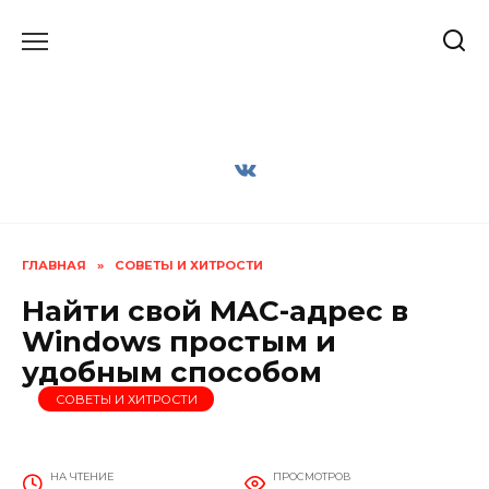
Перейти
к
содержанию
ГЛАВНАЯ
»
СОВЕТЫ И ХИТРОСТИ
Найти свой MAC-адрес в
Windows простым и
удобным способом
СОВЕТЫ И ХИТРОСТИ
НА ЧТЕНИЕ
ПРОСМОТРОВ