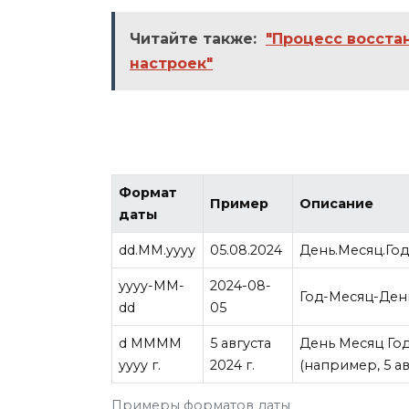
Читайте также:
"Процесс восста
настроек"
Формат
Пример
Описание
даты
dd.MM.yyyy
05.08.2024
День.Месяц.Год
yyyy-MM-
2024-08-
Год-Месяц-День
dd
05
d MMMM
5 августа
День Месяц Год
yyyy г.
2024 г.
(например, 5 авг
Примеры форматов даты