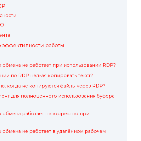
DP
сности
ПО
ента
эффективности работы
ер обмена не работает при использовании RDP?
ии по RDP нельзя копировать текст?
ию, когда не копируются файлы через RDP?
иент для полноценного использования буфера
ер обмена работает некорректно при
ер обмена не работает в удалённом рабочем