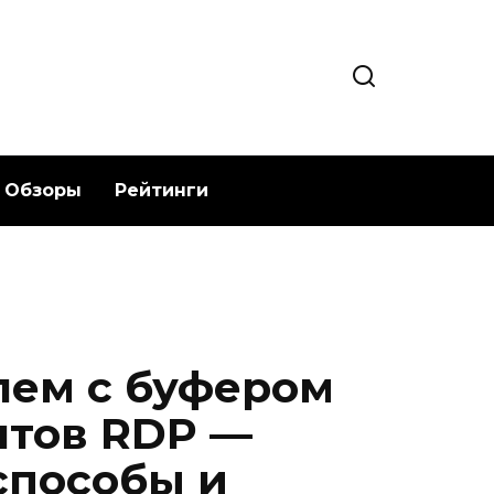
Обзоры
Рейтинги
лем с буфером
нтов RDP —
способы и