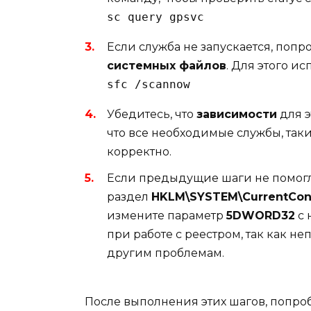
sc query gpsvc
Если служба не запускается, поп
системных файлов
. Для этого и
sfc /scannow
Убедитесь, что
зависимости
для э
что все необходимые службы, так
корректно.
Если предыдущие шаги не помогли
раздел
HKLM\SYSTEM\CurrentCont
измените параметр
5DWORD32
с 
при работе с реестром, так как н
другим проблемам.
После выполнения этих шагов, попро