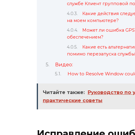
службе Клиент групповой п
Какие действия следу
на моем компьютере?
Может ли ошибка GPS
обеспечением?
Какие есть альтернат
помимо перезапуска службы
Видео:
How to Resolve Window could 
Читайте также:
Руководство по 
практические советы
Исправление ошиб