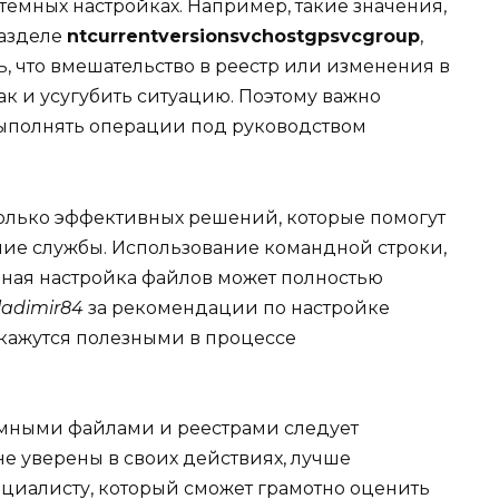
темных настройках. Например, такие значения,
разделе
ntcurrentversionsvchostgpsvcgroup
,
, что вмешательство в реестр или изменения в
ак и усугубить ситуацию. Поэтому важно
ыполнять операции под руководством
олько эффективных решений, которые помогут
ние службы. Использование командной строки,
ная настройка файлов может полностью
ladimir84
за рекомендации по настройке
окажутся полезными в процессе
емными файлами и реестрами следует
не уверены в своих действиях, лучше
ециалисту, который сможет грамотно оценить