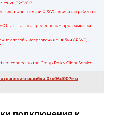
олитики GPSVC»?
ет предпринять, если GPSVC перестала работать
VC быть вызвана вредоносным программным
ивные способы исправления ошибки GPSVC,
?
not connect to the Group Policy Client Service
устранению ошибки 0xc06d007e и
ки подключения к