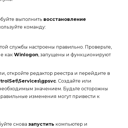
робуйте выполнить
восстановление
спользуйте команду:
той службы настроены правильно. Проверьте,
ие как
Winlogon
, запущены и функционируют
, откройте редактор реестра и перейдите в
rolSet\Services\gpsvc
. Создайте или
необходимым значением. Будьте осторожны
еправильные изменения могут привести к
буйте снова
запустить
компьютер и