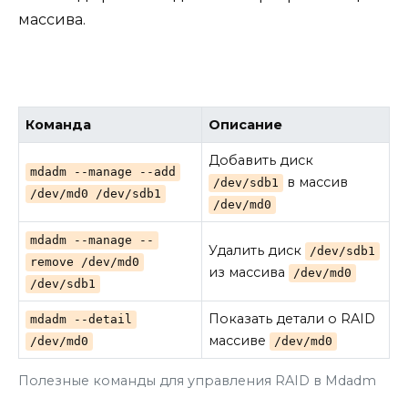
массива.
Команда
Описание
Добавить диск
mdadm --manage --add
в массив
/dev/sdb1
/dev/md0 /dev/sdb1
/dev/md0
mdadm --manage --
Удалить диск
/dev/sdb1
remove /dev/md0
из массива
/dev/md0
/dev/sdb1
Показать детали о RAID
mdadm --detail
массиве
/dev/md0
/dev/md0
Полезные команды для управления RAID в Mdadm