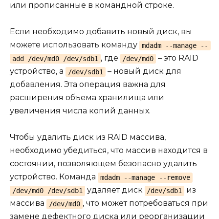
или прописанные в командной строке.
Если необходимо добавить новый диск, вы
можете использовать команду
mdadm --manage --
, где
– это RAID
add /dev/md0 /dev/sdb1
/dev/md0
устройство, а
– новый диск для
/dev/sdb1
добавления. Эта операция важна для
расширения объема хранилища или
увеличения числа копий данных.
Чтобы удалить диск из RAID массива,
необходимо убедиться, что массив находится в
состоянии, позволяющем безопасно удалить
устройство. Команда
mdadm --manage --remove
удаляет диск
из
/dev/md0 /dev/sdb1
/dev/sdb1
массива
, что может потребоваться при
/dev/md0
замене дефектного диска или реорганизации