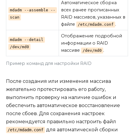
Автоматическое сборка
всех ранее прописанных
mdadm --assemble --
RAID массивов, указанных в
scan
файле
.
/etc/mdadm.conf
Отображение подробной
mdadm --detail
информации о RAID
/dev/md0
массиве
.
/dev/md0
Пример команд для настройки RAID
После создания или изменения массива
желательно протестировать его работу,
выполнить проверку на наличие ошибок и
обеспечить автоматическое восстановление
после сбоев. Для сохранения настроек
рекомендуется правильно настроить файл
для автоматической сборки
/etc/mdadm.conf