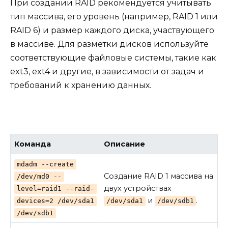
При создании RAID рекомендуется учитывать
тип массива, его уровень (например, RAID 1 или
RAID 6) и размер каждого диска, участвующего
в массиве. Для разметки дисков используйте
соответствующие файловые системы, такие как
ext3, ext4 и другие, в зависимости от задач и
требований к хранению данных.
Команда
Описание
mdadm --create
Создание RAID 1 массива на
/dev/md0 --
двух устройствах
level=raid1 --raid-
и
.
devices=2 /dev/sda1
/dev/sda1
/dev/sdb1
/dev/sdb1