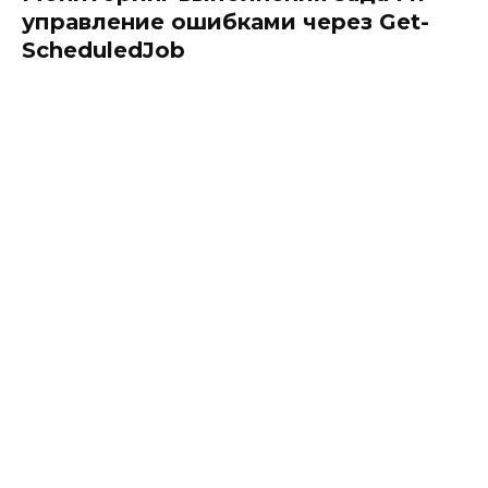
управление ошибками через Get-
ScheduledJob