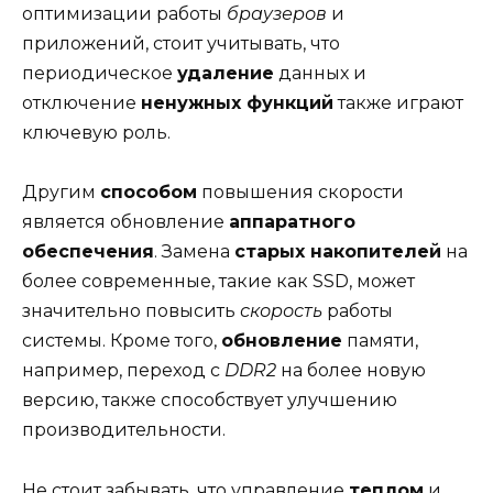
оптимизации работы
браузеров
и
приложений, стоит учитывать, что
периодическое
удаление
данных и
отключение
ненужных функций
также играют
ключевую роль.
Другим
способом
повышения скорости
является обновление
аппаратного
обеспечения
. Замена
старых накопителей
на
более современные, такие как SSD, может
значительно повысить
скорость
работы
системы. Кроме того,
обновление
памяти,
например, переход с
DDR2
на более новую
версию, также способствует улучшению
производительности.
Не стоит забывать, что управление
теплом
и