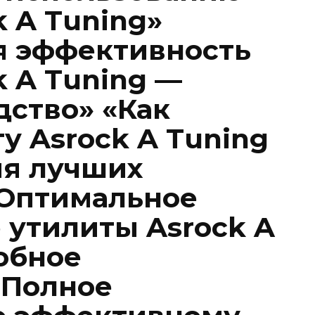
 A Tuning»
я эффективность
k A Tuning —
дство» «Как
у Asrock A Tuning
ия лучших
«Оптимальное
 утилиты Asrock A
обное
«Полное