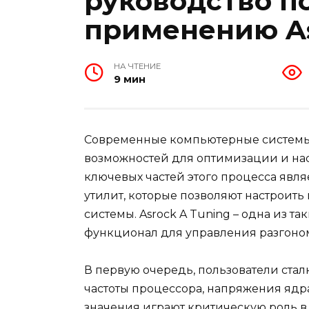
руководство п
применению As
НА ЧТЕНИЕ
9 мин
Современные компьютерные системы
возможностей для оптимизации и на
ключевых частей этого процесса явл
утилит, которые позволяют настроит
системы. Asrock A Tuning – одна из 
функционал для управления разгоно
В первую очередь, пользователи ста
частоты процессора, напряжения ядра
значения играют критическую роль в