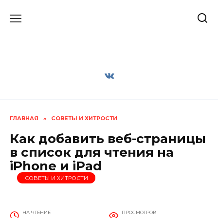
Перейти
к
содержанию
ГЛАВНАЯ
»
СОВЕТЫ И ХИТРОСТИ
Как добавить веб-страницы
в список для чтения на
iPhone и iPad
СОВЕТЫ И ХИТРОСТИ
НА ЧТЕНИЕ
ПРОСМОТРОВ