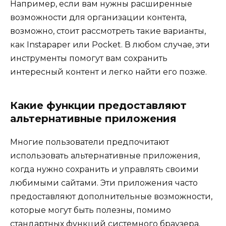
Например, если вам нужны расширенные
возможности для организации контента,
возможно, стоит рассмотреть такие варианты,
как Instapaper или Pocket. В любом случае, эти
инструменты помогут вам сохранить
интересный контент и легко найти его позже.
Какие функции предоставляют
альтернативные приложения
Многие пользователи предпочитают
использовать альтернативные приложения,
когда нужно сохранить и управлять своими
любимыми сайтами. Эти приложения часто
предоставляют дополнительные возможности,
которые могут быть полезны, помимо
стандартных функций системного браузера.