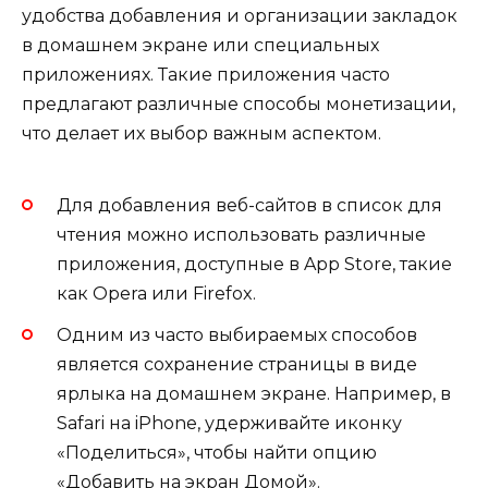
удобства добавления и организации закладок
в домашнем экране или специальных
приложениях. Такие приложения часто
предлагают различные способы монетизации,
что делает их выбор важным аспектом.
Для добавления веб-сайтов в список для
чтения можно использовать различные
приложения, доступные в App Store, такие
как Opera или Firefox.
Одним из часто выбираемых способов
является сохранение страницы в виде
ярлыка на домашнем экране. Например, в
Safari на iPhone, удерживайте иконку
«Поделиться», чтобы найти опцию
«Добавить на экран Домой».