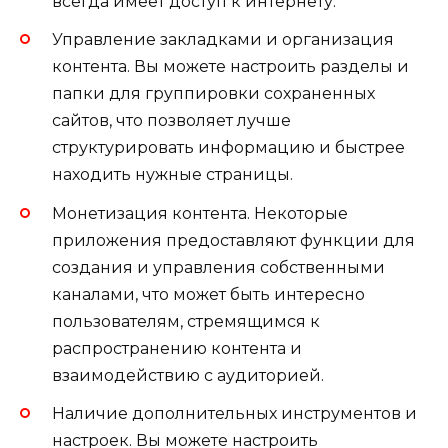
всегда имеет доступ к интернету.
Управление закладками и организация
контента. Вы можете настроить разделы и
папки для группировки сохраненных
сайтов, что позволяет лучше
структурировать информацию и быстрее
находить нужные страницы.
Монетизация контента. Некоторые
приложения предоставляют функции для
создания и управления собственными
каналами, что может быть интересно
пользователям, стремящимся к
распространению контента и
взаимодействию с аудиторией.
Наличие дополнительных инструментов и
настроек. Вы можете настроить