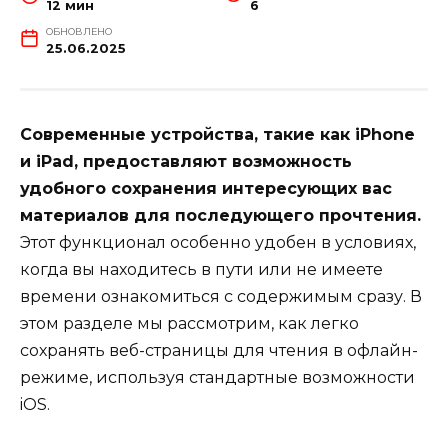
12 мин
6
ОБНОВЛЕНО
25.06.2025
Современные устройства, такие как iPhone
и iPad, предоставляют возможность
удобного сохранения интересующих вас
материалов для последующего прочтения.
Этот функционал особенно удобен в условиях,
когда вы находитесь в пути или не имеете
времени ознакомиться с содержимым сразу. В
этом разделе мы рассмотрим, как легко
сохранять веб-страницы для чтения в офлайн-
режиме, используя стандартные возможности
iOS.