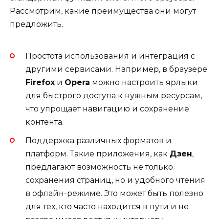
Рассмотрим, какие преимущества они могут
предложить.
Простота использования и интеграция с
другими сервисами. Например, в браузере
Firefox
и
Opera
можно настроить ярлыки
для быстрого доступа к нужным ресурсам,
что упрощает навигацию и сохранение
контента.
Поддержка различных форматов и
платформ. Такие приложения, как
Дзен
,
предлагают возможность не только
сохранения страниц, но и удобного чтения
в офлайн-режиме. Это может быть полезно
для тех, кто часто находится в пути и не