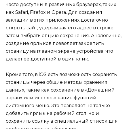
часто доступны в различных браузерах, таких
как Safari, Firefox и Opera. Для создания
закладки в этих приложениях достаточно
открыть сайт, удерживая его адрес в строке,
затем выбрать опцию сохранения. Аналогично,
создание ярлыков позволяет закрепить
страницу на главном экране устройства, что
делает её доступной в один клик.
Кроме того, в iOS есть возможность сохранять
страницы через общие методы хранения
данных, такие как сохранение в «Домашний
экран» или использование функций
системного меню. Это позволяет не только
добавить ярлык на рабочий стол, но и
сохранить ссылку в специальный список для
удобного доступа в будущем.