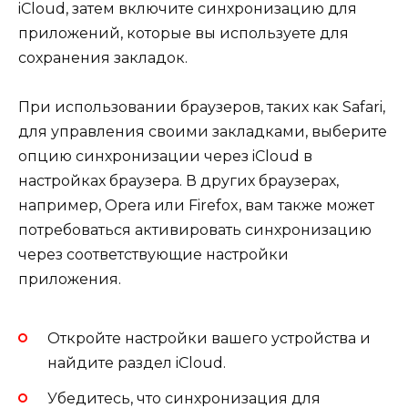
iCloud, затем включите синхронизацию для
приложений, которые вы используете для
сохранения закладок.
При использовании браузеров, таких как Safari,
для управления своими закладками, выберите
опцию синхронизации через iCloud в
настройках браузера. В других браузерах,
например, Opera или Firefox, вам также может
потребоваться активировать синхронизацию
через соответствующие настройки
приложения.
Откройте настройки вашего устройства и
найдите раздел iCloud.
Убедитесь, что синхронизация для