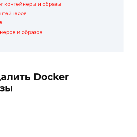
er контейнеры и образы
онтейнеров
в
неров и образов
алить Docker
азы