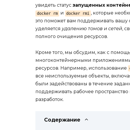
увидеть статус
запущенных контейн
и
, которые необ
docker rm
docker rmi
это поможет вам поддерживать вашу 
уделяется
удалению томов и сетей
, с
полного очищения ресурсов.
Кроме того, мы обсудим, как с помо
многоконтейнерными приложениями и
ресурсов. Например, использование
все неиспользуемые объекты, включая
были задействованы в течение задан
поддерживать рабочее пространство 
разработок.
Содержание