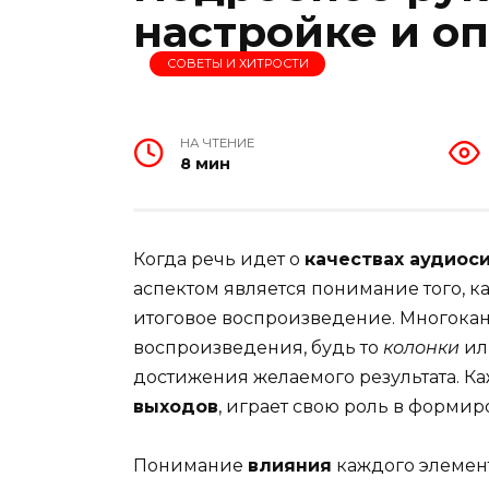
настройке и о
СОВЕТЫ И ХИТРОСТИ
НА ЧТЕНИЕ
8 мин
Когда речь идет о
качествах аудиос
аспектом является понимание того, 
итоговое воспроизведение. Многокан
воспроизведения, будь то
колонки
и
достижения желаемого результата. Ка
выходов
, играет свою роль в форми
Понимание
влияния
каждого элемен