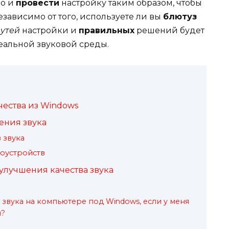
но и
провести
настройку таким образом, чтобы
езависимо от того, используете ли вы
блютуз
утей
настройки и
правильных
решений будет
еальной звуковой среды.
чества из Windows
ения звука
 звука
оустройств
улучшения качества звука
 звука на компьютере под Windows, если у меня
ы?