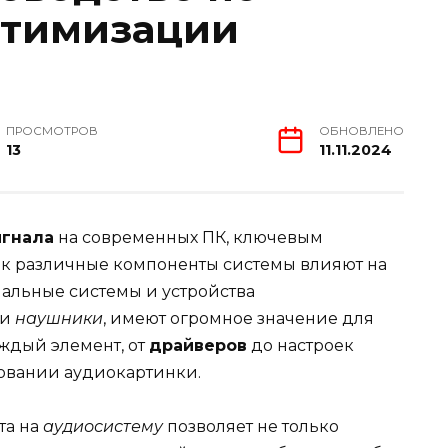
птимизации
ПРОСМОТРОВ
ОБНОВЛЕНО
13
11.11.2024
игнала
на современных ПК, ключевым
как различные компоненты системы влияют на
альные системы и устройства
ли
наушники
, имеют огромное значение для
ждый элемент, от
драйверов
до настроек
ровании аудиокартинки.
та на
аудиосистему
позволяет не только