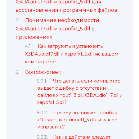
X3DAudio17.dll и xapofx1_5.dll для
восстановления программных файлов
Понимание необходимости
X3DAudio17.dll и xapofx1_5.dll в
приложениях
Как загрузить и установить
X3DAudio17.dll и xapofx1_5.dll на вашем
компьютере
Вопрос-ответ:
Что делать, если компьютер
выдает ошибку о отсутствии
файлов xinput1_3.dll, X3DAudio1_7.dll и
xapofx1_5.dll?
Почему возникает ошибка
«Отсутствует xinput1_3.dll» и как её
исправить?
Какие действия следует