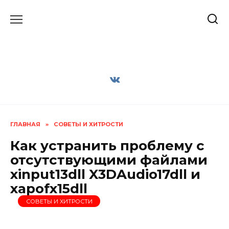
Перейти
к
содержанию
ГЛАВНАЯ
»
СОВЕТЫ И ХИТРОСТИ
Как устранить проблему с
отсутствующими файлами
xinput13dll X3DAudio17dll и
xapofx15dll
СОВЕТЫ И ХИТРОСТИ