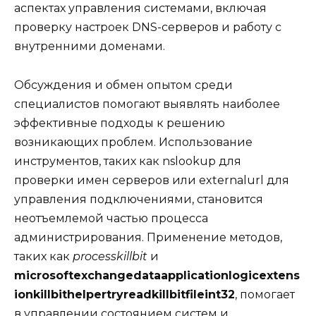
аспектах управления системами, включая
проверку настроек DNS-серверов и работу с
внутренними доменами.
Обсуждения и обмен опытом среди
специалистов помогают выявлять наиболее
эффективные подходы к решению
возникающих проблем. Использование
инструментов, таких как nslookup для
проверки имен серверов или externalurl для
управления подключениями, становится
неотъемлемой частью процесса
администрирования. Применение методов,
таких как
processkillbit
и
microsoftexchangedataapplicationlogicextens
ionkillbithelpertryreadkillbitfileint32
, помогает
в управлении состоянием систем и