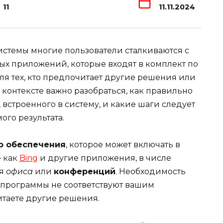
11
11.11.2024
стемы многие пользователи сталкиваются с
х приложений, которые входят в комплект по
ля тех, кто предпочитает другие решения или
м контексте важно разобраться, как правильно
 встроенного в систему, и какие шаги следует
го результата.
о обеспечения
, которое может включать в
е как
Bing
и другие приложения, в числе
я
офиса
или
конференций
. Необходимость
и программы не соответствуют вашим
таете другие решения.