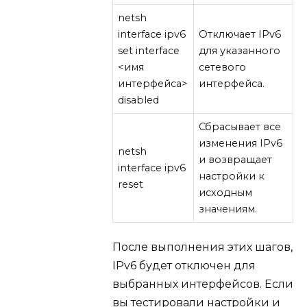
netsh
interface ipv6
Отключает IPv6
set interface
для указанного
<имя
сетевого
интерфейса>
интерфейса.
disabled
Сбрасывает все
изменения IPv6
netsh
и возвращает
interface ipv6
настройки к
reset
исходным
значениям.
После выполнения этих шагов,
IPv6 будет отключен для
выбранных интерфейсов. Если
вы тестировали настройки и