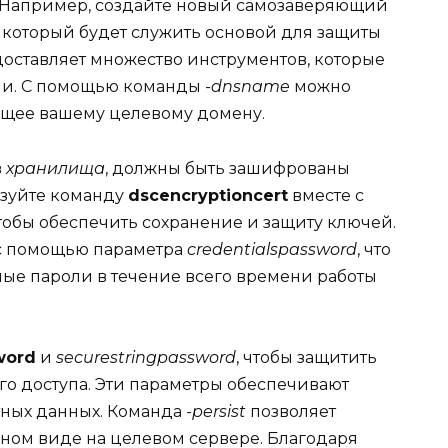
 Например, создайте новый самозаверяющий
, который будет служить основой для защиты
оставляет множество инструментов, которые
ми. С помощью команды
-dnsname
можно
ующее вашему целевому домену.
в
хранилища
, должны быть зашифрованы
ьзуйте команду
dscencryptioncert
вместе с
чтобы обеспечить сохранение и защиту ключей.
с помощью параметра
credentialspassword
, что
ые пароли в течение всего времени работы
word
и
securestringpassword
, чтобы защитить
о доступа. Эти параметры обеспечивают
тных данных. Команда
-persist
позволяет
ном виде на целевом сервере. Благодаря