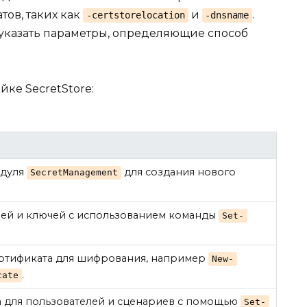
ов, таких как
и
.
-certstorelocation
-dnsname
указать параметры, определяющие способ
ке SecretStore:
одуля
для создания нового
SecretManagement
ей и ключей с использованием команды
Set-
ртификата для шифрования, например
New-
.
cate
а для пользователей и сценариев с помощью
Set-