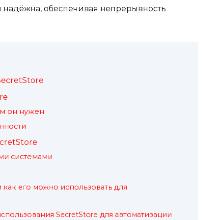
и надёжна, обеспечивая непрерывность
ecretStore
re
ем он нужен
нности
cretStore
ми системами
 и как его можно использовать для
спользования SecretStore для автоматизации