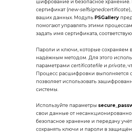
шифрование и безопасное хранение.
сертификат (
new-selfsignedcertificate
)
ваших данных. Модуль
PSGallery
пред
помогают управлять этими процесса
задать имя сертификата, соответств
Пароли и ключи, которые сохраняем 
надёжным методом. Для этого испол
параметрами
certificatefile
и
private
, 
Процесс расшифровки выполняется 
позволяет использовать зашифрованн
системы.
Используйте параметры
secure_pass
свои данные от несанкционированног
безопасное хранение и передачу учё
сохранять ключи и пароли в защищён