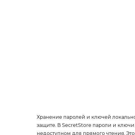
Хранение паролей и ключей локально 
защите. В SecretStore пароли и ключ
недоступном для прямого чтения. Эт