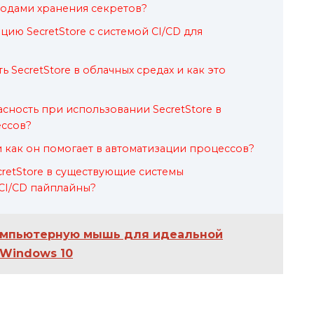
тодами хранения секретов?
цию SecretStore с системой CI/CD для
 SecretStore в облачных средах и как это
асность при использовании SecretStore в
ессов?
 и как он помогает в автоматизации процессов?
cretStore в существующие системы
 CI/CD пайплайны?
компьютерную мышь для идеальной
 Windows 10