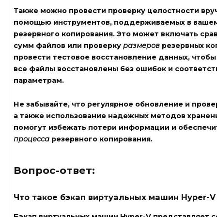
Также можно провести
проверку целостности
вруч
помощью инструментов, поддерживаемых в ваше
резервного копирования. Это может включать сра
сумм файлов или проверку
размеров
резервных ко
провести тестовое восстановление данных, чтобы
все файлы восстановлены без ошибок и соответ
параметрам.
Не забывайте, что регулярное
обновление
и прове
а также использование надежных методов хранени
помогут избежать потери информации и обеспечи
процесса
резервного копирования.
Вопрос-ответ:
Что такое бэкап виртуальных машин Hyper-V
Бэкап виртуальных машин Hyper-V представляет 