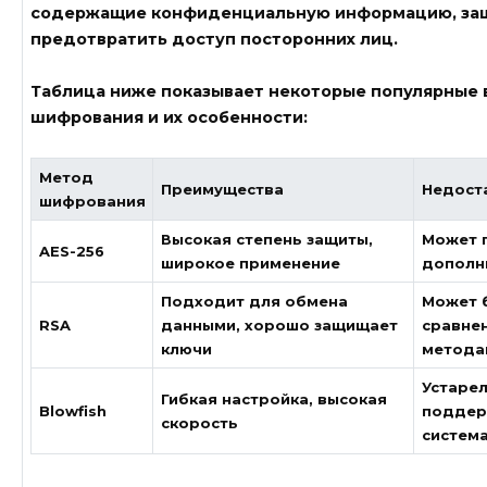
содержащие конфиденциальную информацию, за
предотвратить доступ посторонних лиц.
Таблица ниже показывает некоторые популярные 
шифрования и их особенности:
Метод
Преимущества
Недост
шифрования
Высокая степень защиты,
Может 
AES-256
широкое применение
дополн
Подходит для обмена
Может 
RSA
данными, хорошо защищает
сравне
ключи
метода
Устарел
Гибкая настройка, высокая
Blowfish
поддер
скорость
систем