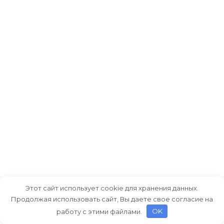
Как легко распаковать архив без
Этот сайт использует cookie для хранения данных.
специального программного
Продолжая использовать сайт, Вы даете свое согласие на
обеспечения?
работу с этими файлами.
OK
В сегодняшнем мире цифровых данных,