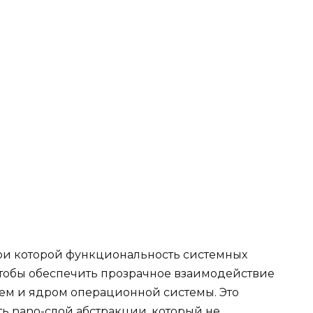
 при которой функциональность системных
тобы обеспечить прозрачное взаимодействие
м и ядром операционной системы. Это
ь nano-слой абстракции, который не