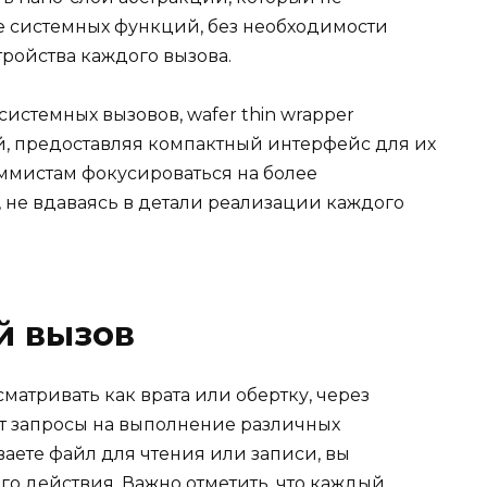
е системных функций, без необходимости
ройства каждого вызова.
истемных вызовов, wafer thin wrapper
й, предоставляя компактный интерфейс для их
аммистам фокусироваться на более
 не вдаваясь в детали реализации каждого
й вызов
атривать как врата или обертку, через
т запросы на выполнение различных
аете файл для чтения или записи, вы
го действия. Важно отметить, что каждый