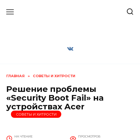
Перейти
к
содержанию
ГЛАВНАЯ
»
СОВЕТЫ И ХИТРОСТИ
Решение проблемы
«Security Boot Fail» на
устройствах Acer
СОВЕТЫ И ХИТРОСТИ
НА ЧТЕНИЕ
ПРОСМОТРОВ