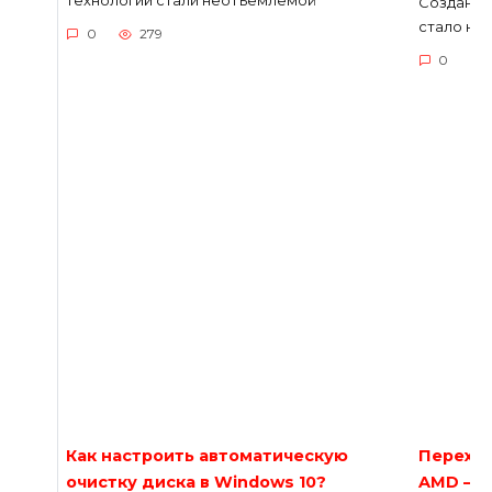
технологии стали неотъемлемой
Создание
стало не
0
279
0
Как настроить автоматическую
Переход
очистку диска в Windows 10?
AMD — с