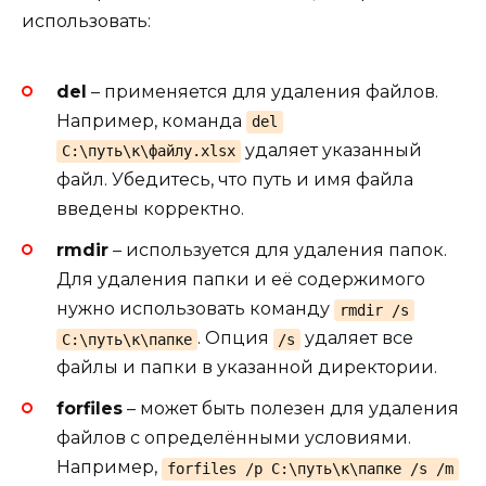
использовать:
del
– применяется для удаления файлов.
Например, команда
del
удаляет указанный
C:\путь\к\файлу.xlsx
файл. Убедитесь, что путь и имя файла
введены корректно.
rmdir
– используется для удаления папок.
Для удаления папки и её содержимого
нужно использовать команду
rmdir /s
. Опция
удаляет все
C:\путь\к\папке
/s
файлы и папки в указанной директории.
forfiles
– может быть полезен для удаления
файлов с определёнными условиями.
Например,
forfiles /p C:\путь\к\папке /s /m