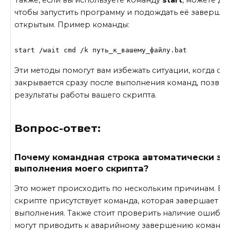
Также, если вы используете команду
start
, можете до
чтобы запустить программу и подождать её завершен
открытым. Пример команды:
start /wait cmd /k путь_к_вашему_файлу.bat
Эти методы помогут вам избежать ситуации, когда ок
закрывается сразу после выполнения команд, позвол
результаты работы вашего скрипта.
Вопрос-ответ:
Почему командная строка автоматически за
выполнения моего скрипта?
Это может происходить по нескольким причинам. Во
скрипте присутствует команда, которая завершает р
выполнения. Также стоит проверить наличие ошибок
могут приводить к аварийному завершению командн