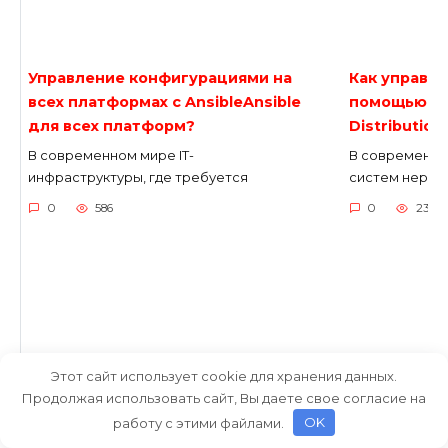
Управление конфигурациями на
Как управля
всех платформах с AnsibleAnsible
помощью ко
для всех платформ?
Distribution
В современном мире IT-
В современно
инфраструктуры, где требуется
систем неред
0
586
0
238
Этот сайт использует cookie для хранения данных.
Продолжая использовать сайт, Вы даете свое согласие на
работу с этими файлами.
OK