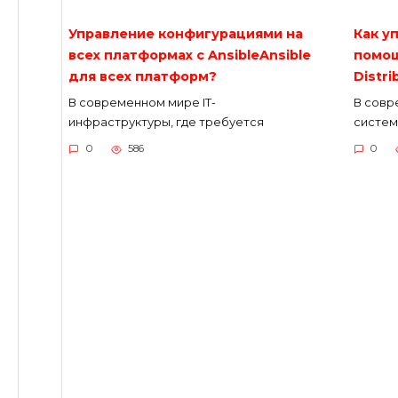
Управление конфигурациями на
Как у
всех платформах с AnsibleAnsible
помощ
для всех платформ?
Distri
В современном мире IT-
В совр
инфраструктуры, где требуется
систем
0
586
0