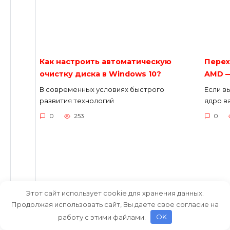
Как настроить автоматическую
Перех
очистку диска в Windows 10?
AMD —
В современных условиях быстрого
Если в
развития технологий
ядро в
0
253
0
Этот сайт использует cookie для хранения данных.
Продолжая использовать сайт, Вы даете свое согласие на
работу с этими файлами.
OK